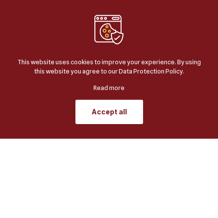
Di fasilitas kesehatan seperti rumah sakit dan klinik, kanopi
membran dapat digunakan untuk melindungi pasien dan
pengunjung di area parkir atau pintu masuk. Perlindungan dari
cuaca buruk tidak hanya meningkatkan kenyamanan tetapi juga
dapat membantu dalam menjaga kebersihan dan kenyamanan
area fasilitas kesehatan. Kanopi membran menyediakan
perlindungan yang efisien dan estetis, meningkatkan keseluruhan
This website uses cookies to improve your experience. By using
pengalaman di fasilitas kesehatan.
this website you agree to our
Data Protection Policy
.
Read more
Accept all