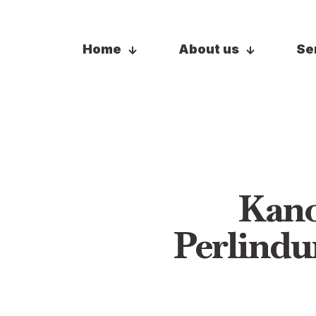
Home
About us
Se
Kano
Perlindu