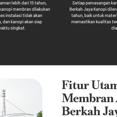
aman lebih dari 15 tahun,
Setiap pemasangan kan
kanopi membran dilakukan
Berkah Jaya Kanopi dilen
es instalasi tidak akan
tahun, baik untuk mate
 dan kanopi akan siap
memastikan kualitas te
aktu singkat.
di
Fitur Uta
Membran A
Berkah Ja