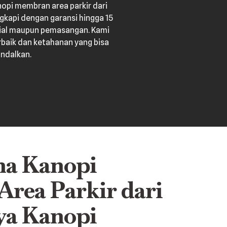
opi membran area parkir dari
gkapi dengan garansi hingga 15
rial maupun pemasangan. Kami
rbaik dan ketahanan yang bisa
andalkan.
ma Kanopi
rea Parkir dari
ya Kanopi