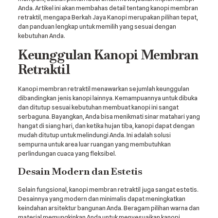
Anda. Artikel ini akan membahas detail tentang kanopi membran
retraktil, mengapa Berkah Jaya Kanopi merupakan pilihan tepat,
dan panduan lengkap untuk memilih yang sesuai dengan
kebutuhan Anda.
Keunggulan Kanopi Membran
Retraktil
Kanopi membran retraktil menawarkan sejumlah keunggulan
dibandingkan jenis kanopi lainnya. Kemampuannya untuk dibuka
dan ditutup sesuai kebutuhan membuat kanopi ini sangat
serbaguna. Bayangkan, Anda bisa menikmati sinar matahari yang
hangat di siang hari, dan ketika hujan tiba, kanopi dapat dengan
mudah ditutup untuk melindungi Anda. Ini adalah solusi
sempurna untuk area luar ruangan yang membutuhkan
perlindungan cuaca yang fleksibel.
Desain Modern dan Estetis
Selain fungsional, kanopi membran retraktil juga sangat estetis.
Desainnya yang modern dan minimalis dapat meningkatkan
keindahan arsitektur bangunan Anda. Beragam pilihan warna dan
material memungkinkan Anda untuk menyesuaikan kanopi