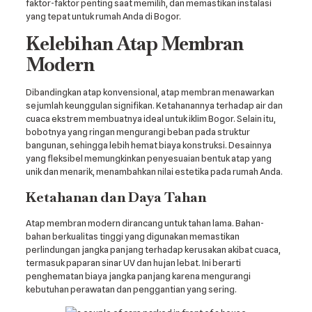
faktor-faktor penting saat memilih, dan memastikan instalasi
yang tepat untuk rumah Anda di Bogor.
Kelebihan Atap Membran
Modern
Dibandingkan atap konvensional, atap membran menawarkan
sejumlah keunggulan signifikan. Ketahanannya terhadap air dan
cuaca ekstrem membuatnya ideal untuk iklim Bogor. Selain itu,
bobotnya yang ringan mengurangi beban pada struktur
bangunan, sehingga lebih hemat biaya konstruksi. Desainnya
yang fleksibel memungkinkan penyesuaian bentuk atap yang
unik dan menarik, menambahkan nilai estetika pada rumah Anda.
Ketahanan dan Daya Tahan
Atap membran modern dirancang untuk tahan lama. Bahan-
bahan berkualitas tinggi yang digunakan memastikan
perlindungan jangka panjang terhadap kerusakan akibat cuaca,
termasuk paparan sinar UV dan hujan lebat. Ini berarti
penghematan biaya jangka panjang karena mengurangi
kebutuhan perawatan dan penggantian yang sering.