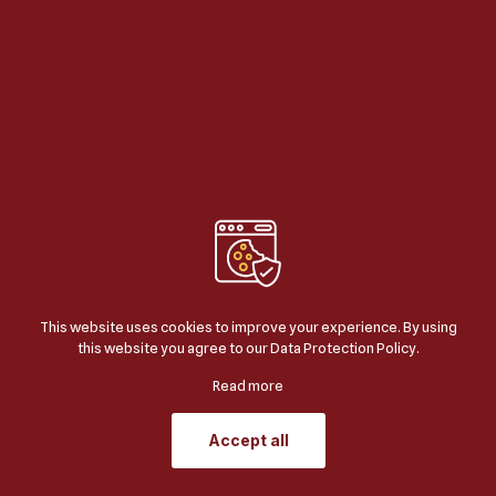
Kanopi Balkon
Kanopi Carport
Kanopi Area Parkir
Kanopi Taman
Kanopi Kolam
This website uses cookies to improve your experience. By using
this website you agree to our
Data Protection Policy
.
© 2024
BERKAH JAYA KANOPI
| ALL RIGHTS
RESERVED | POWERED BY
JASA SEO GOOGLE
.
Read more
Accept all