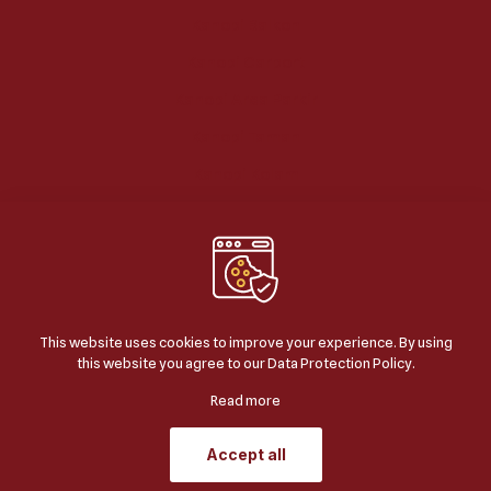
Kanopi Balkon
Kanopi Carport
Kanopi Area Parkir
Kanopi Taman
Kanopi Kolam
This website uses cookies to improve your experience. By using
this website you agree to our
Data Protection Policy
.
© 2024
BERKAH JAYA KANOPI
| ALL RIGHTS
RESERVED | POWERED BY
JASA SEO GOOGLE
.
Read more
Accept all