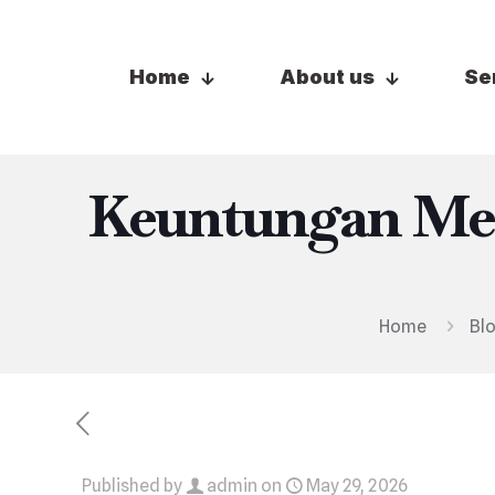
Home
About us
Se
Keuntungan Men
Home
Bl
Published by
admin
on
May 29, 2026