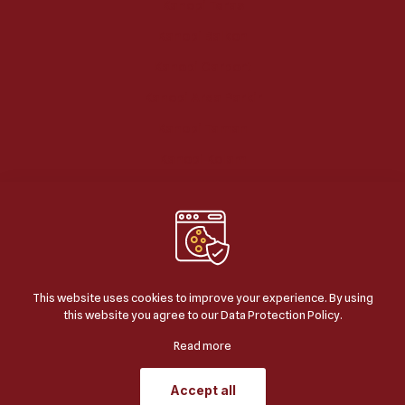
Kanopi Teras
Kanopi Balkon
Kanopi Carport
Kanopi Area Parkir
Kanopi Taman
Kanopi Kolam
This website uses cookies to improve your experience. By using
this website you agree to our
Data Protection Policy
.
© 2024
BERKAH JAYA KANOPI
| ALL RIGHTS
RESERVED | POWERED BY
JASA SEO GOOGLE
.
Read more
Accept all