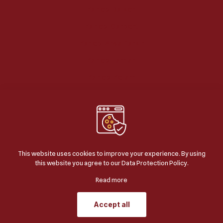
Kanopi Balkon
Kanopi Carport
Kanopi Area Parkir
Kanopi Taman
Kanopi Kolam
This website uses cookies to improve your experience. By using
this website you agree to our
Data Protection Policy
.
© 2024
BERKAH JAYA KANOPI
| ALL RIGHTS
RESERVED | POWERED BY
JASA SEO GOOGLE
.
Read more
Accept all