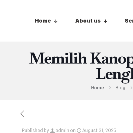
Home
About us
Se
Memilih Kanop
Lengk
Home
Blog
Published by
admin
on
August 31, 2025