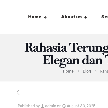
Home
About us
Se
Rahasia Terun
Elegan dan
Home
Blog
Raha
Published by
admin
on
August 30, 2025