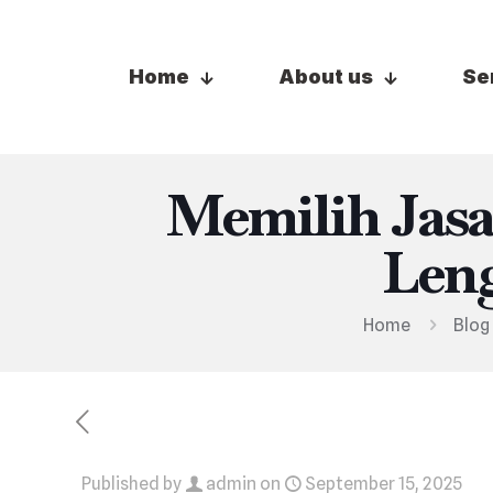
Home
About us
Se
Memilih Jas
Len
Home
Blog
Published by
admin
on
September 15, 2025