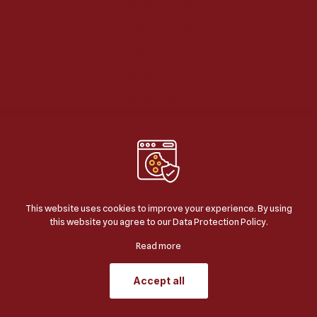
Kanopi Balkon
Kanopi Carport
Kanopi Area Parkir
Kanopi Taman
Kanopi Kolam
This website uses cookies to improve your experience. By using
this website you agree to our
Data Protection Policy
.
© 2024
BERKAH JAYA KANOPI
| ALL RIGHTS
RESERVED | POWERED BY
JASA SEO GOOGLE
.
Read more
Accept all