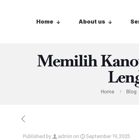
Home
About us
Se
Memilih Kano
Len
Home
Blog
Published by
admin
on
September 19, 2025