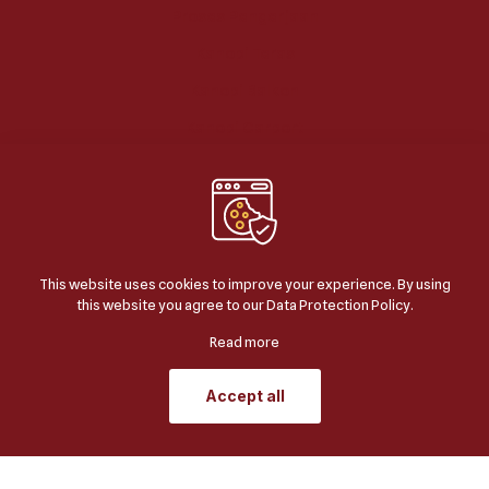
Proses Pengerjaan
Kanopi Teras
Kanopi Balkon
Kanopi Carport
Kanopi Area Parkir
Kanopi Taman
Kanopi Kolam
This website uses cookies to improve your experience. By using
this website you agree to our
Data Protection Policy
.
Read more
Accept all
© 2024
BERKAH JAYA KANOPI
| ALL RIGHTS
RESERVED | POWERED BY
JASA SEO GOOGLE
.