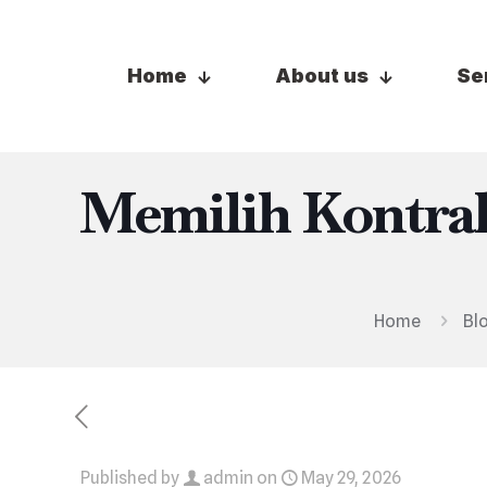
Home
About us
Se
Memilih Kontra
Home
Bl
Published by
admin
on
May 29, 2026