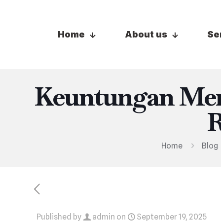
Home
About us
Se
Keuntungan Men
R
Home
Blog
Published by
admin
on
September 19, 2025