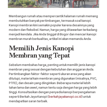
Membangun rumah atau mempercantik halaman rumah memang
membutuhkan banyak pertimbangan, termasuk soal kanopi.
Kanopi membran kini semakin populer karena desainnya yang
modern dan fleksibel. Namun, harga yang ditawarkan terkadang
menjadi kendala. Jika Anda tinggal di Bogor dan mencari kanopi
membran murah berkualitas, artikel ini akan memandu Anda.
Memilih Jenis Kanopi
Membran yang Tepat
Sebelum membahas harga, penting untuk memilih jenis kanopi
membran yang sesuai dengan kebutuhan dan anggaran Anda.
Pertimbangkan faktor-faktor seperti ukuran area yang akan
ditutupi, material kain membran yang digunakan (misalnya, PVC,
PTFE), dan desain yang diinginkan. Beberapa material lebih
tahan lama dan awet, namun tentu saja dengan harga yang lebih
tinggi. Konsultasikan dengan penyedia kanopi berpengalaman
seperti Berkah Jaya Kanopi (
berkahjayakanopi.co.id
) untuk
mendapatkan saran terbaik.