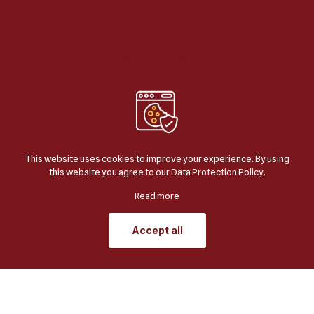
Kanopi Teras
Kanopi Balkon
Kanopi Carport
Kanopi Area Parkir
Kanopi Taman
Kanopi Kolam
This website uses cookies to improve your experience. By using
this website you agree to our
Data Protection Policy
.
Read more
Accept all
© 2024
BERKAH JAYA KANOPI
| ALL RIGHTS
RESERVED | POWERED BY
JASA SEO GOOGLE
.