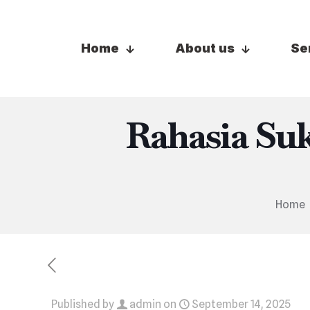
Home
About us
Se
Rahasia Su
Home
Published by
admin
on
September 14, 2025