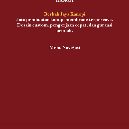
Berkah Jaya Kanopi
Jasa pembuatan kanopi membrane terpercaya.
Desain custom, pengerjaan cepat, dan garansi
produk.
Menu Navigasi
Proses Pengerjaan
Kanopi Teras
Kanopi Balkon
Kanopi Carport
Kanopi Area Parkir
Kanopi Taman
Kanopi Kolam