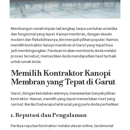
Membangun rumah impian tak lengkap tanpa sentuhan estetika
dan fungsional yang tepat. Kanopi membran, dengan desain
modern dan fleksibilitasnya, kini menjadi pilihan populer. Namun,
memilih kontraktor kanopi membran di Garut yang tepat bisa
jadi membingungkan. Panduan ini akan membantu Anda melalui
proses tersebut, memastikan Anda mendapatkan hasil terbaik
untuk rumah Anda.
Memilih Kontraktor Kanopi
Membran yang Tepat di Garut
Garut, dengan keindahan alamnya, menawarkan banyak pilihan
kontraktor. Namun, memilih yang tepat memerlukan riset yang
cermat. Berikut beberapa hal krusial yang perlu Anda perhatikan:
1. Reputasi dan Pengalaman
Periksa reputasi kontraktor melalui ulasan online, testimonial