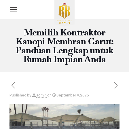
Memilih Kontraktor
Kanopi Membran Garut:
Panduan Lengkap untuk
Rumah Impian Anda
Published by
admin
on
September 9, 2025