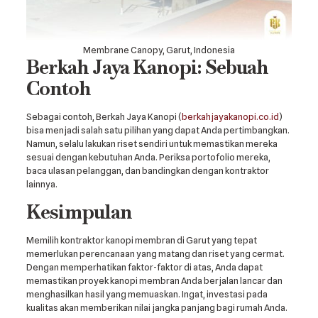
Membrane Canopy, Garut, Indonesia
Berkah Jaya Kanopi: Sebuah
Contoh
Sebagai contoh, Berkah Jaya Kanopi (
berkahjayakanopi.co.id
)
bisa menjadi salah satu pilihan yang dapat Anda pertimbangkan.
Namun, selalu lakukan riset sendiri untuk memastikan mereka
sesuai dengan kebutuhan Anda. Periksa portofolio mereka,
baca ulasan pelanggan, dan bandingkan dengan kontraktor
lainnya.
Kesimpulan
Memilih kontraktor kanopi membran di Garut yang tepat
memerlukan perencanaan yang matang dan riset yang cermat.
Dengan memperhatikan faktor-faktor di atas, Anda dapat
memastikan proyek kanopi membran Anda berjalan lancar dan
menghasilkan hasil yang memuaskan. Ingat, investasi pada
kualitas akan memberikan nilai jangka panjang bagi rumah Anda.