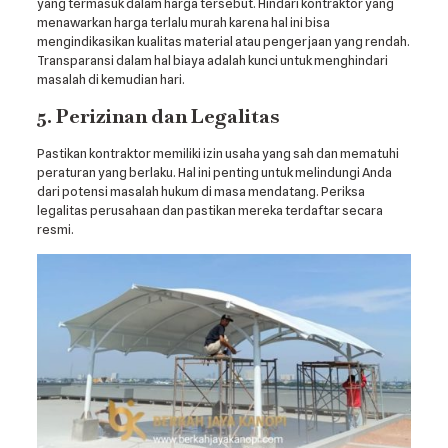
yang termasuk dalam harga tersebut. Hindari kontraktor yang
menawarkan harga terlalu murah karena hal ini bisa
mengindikasikan kualitas material atau pengerjaan yang rendah.
Transparansi dalam hal biaya adalah kunci untuk menghindari
masalah di kemudian hari.
5. Perizinan dan Legalitas
Pastikan kontraktor memiliki izin usaha yang sah dan mematuhi
peraturan yang berlaku. Hal ini penting untuk melindungi Anda
dari potensi masalah hukum di masa mendatang. Periksa
legalitas perusahaan dan pastikan mereka terdaftar secara
resmi.