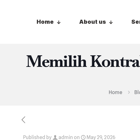
Home
About us
Se
Memilih Kontra
Home
Bl
Published by
admin
on
May 29, 2026