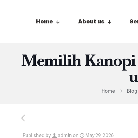
Home
About us
Se
Memilih Kanopi
u
Home
Blog
Published by
admin
on
May 29, 2026