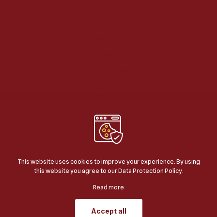
Kanopi Teras
Kanopi Balkon
Kanopi Carport
Kanopi Area Parkir
Kanopi Taman
Kanopi Kolam
This website uses cookies to improve your experience. By using
this website you agree to our
Data Protection Policy
.
© 2024
BERKAH JAYA KANOPI
| ALL RIGHTS
RESERVED | POWERED BY
JASA SEO GOOGLE
.
Read more
Accept all