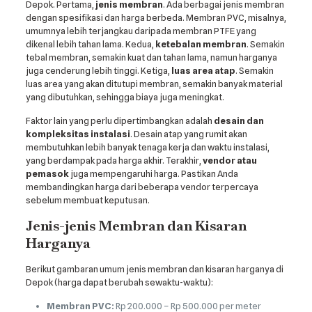
Depok. Pertama,
jenis membran
. Ada berbagai jenis membran
dengan spesifikasi dan harga berbeda. Membran PVC, misalnya,
umumnya lebih terjangkau daripada membran PTFE yang
dikenal lebih tahan lama. Kedua,
ketebalan membran
. Semakin
tebal membran, semakin kuat dan tahan lama, namun harganya
juga cenderung lebih tinggi. Ketiga,
luas area atap
. Semakin
luas area yang akan ditutupi membran, semakin banyak material
yang dibutuhkan, sehingga biaya juga meningkat.
Faktor lain yang perlu dipertimbangkan adalah
desain dan
kompleksitas instalasi
. Desain atap yang rumit akan
membutuhkan lebih banyak tenaga kerja dan waktu instalasi,
yang berdampak pada harga akhir. Terakhir,
vendor atau
pemasok
juga mempengaruhi harga. Pastikan Anda
membandingkan harga dari beberapa vendor terpercaya
sebelum membuat keputusan.
Jenis-jenis Membran dan Kisaran
Harganya
Berikut gambaran umum jenis membran dan kisaran harganya di
Depok (harga dapat berubah sewaktu-waktu):
Membran PVC:
Rp 200.000 – Rp 500.000 per meter