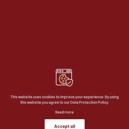
Kanopi Teras
Kanopi Balkon
Kanopi Carport
Kanopi Area Parkir
Kanopi Taman
Kanopi Kolam
This website uses cookies to improve your experience. By using
this website you agree to our
Data Protection Policy
.
© 2024
BERKAH JAYA KANOPI
| ALL RIGHTS
RESERVED | POWERED BY
JASA SEO GOOGLE
.
Read more
Accept all