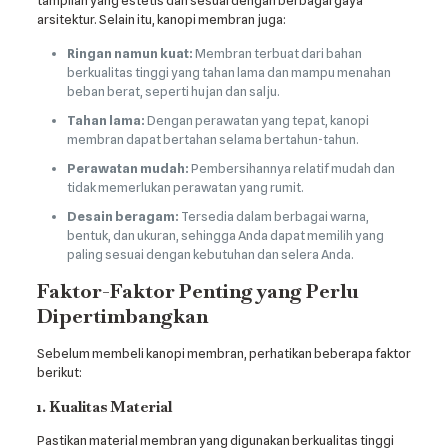
tampilan yang estetis dan sesuai dengan berbagai gaya
arsitektur. Selain itu, kanopi membran juga:
Ringan namun kuat:
Membran terbuat dari bahan
berkualitas tinggi yang tahan lama dan mampu menahan
beban berat, seperti hujan dan salju.
Tahan lama:
Dengan perawatan yang tepat, kanopi
membran dapat bertahan selama bertahun-tahun.
Perawatan mudah:
Pembersihannya relatif mudah dan
tidak memerlukan perawatan yang rumit.
Desain beragam:
Tersedia dalam berbagai warna,
bentuk, dan ukuran, sehingga Anda dapat memilih yang
paling sesuai dengan kebutuhan dan selera Anda.
Faktor-Faktor Penting yang Perlu
Dipertimbangkan
Sebelum membeli kanopi membran, perhatikan beberapa faktor
berikut:
1. Kualitas Material
Pastikan material membran yang digunakan berkualitas tinggi