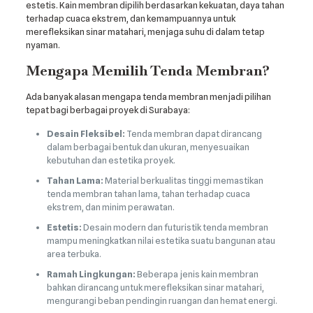
estetis. Kain membran dipilih berdasarkan kekuatan, daya tahan
terhadap cuaca ekstrem, dan kemampuannya untuk
merefleksikan sinar matahari, menjaga suhu di dalam tetap
nyaman.
Mengapa Memilih Tenda Membran?
Ada banyak alasan mengapa tenda membran menjadi pilihan
tepat bagi berbagai proyek di Surabaya:
Desain Fleksibel:
Tenda membran dapat dirancang
dalam berbagai bentuk dan ukuran, menyesuaikan
kebutuhan dan estetika proyek.
Tahan Lama:
Material berkualitas tinggi memastikan
tenda membran tahan lama, tahan terhadap cuaca
ekstrem, dan minim perawatan.
Estetis:
Desain modern dan futuristik tenda membran
mampu meningkatkan nilai estetika suatu bangunan atau
area terbuka.
Ramah Lingkungan:
Beberapa jenis kain membran
bahkan dirancang untuk merefleksikan sinar matahari,
mengurangi beban pendingin ruangan dan hemat energi.