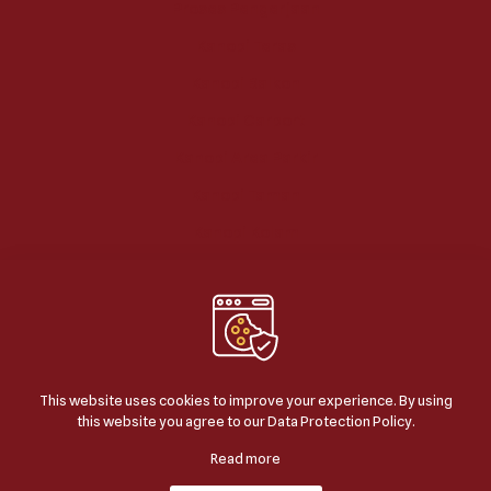
Proses Pengerjaan
Kanopi Teras
Kanopi Balkon
Kanopi Carport
Kanopi Area Parkir
Kanopi Taman
Kanopi Kolam
This website uses cookies to improve your experience. By using
this website you agree to our
Data Protection Policy
.
© 2024
BERKAH JAYA KANOPI
| ALL RIGHTS
RESERVED | POWERED BY
JASA SEO GOOGLE
.
Read more