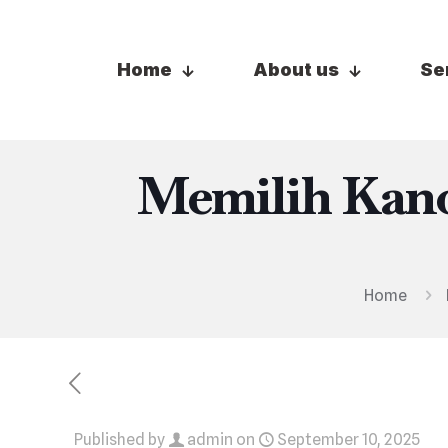
Home
About us
Se
Memilih Kano
Home
Published by
admin
on
September 10, 2025