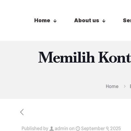
Home
About us
Se
Memilih Kont
Home
Published by
admin
on
September 9, 2025