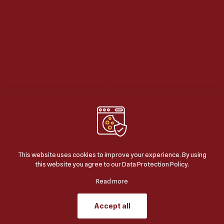
Kanopi Balkon
Kanopi Carport
Kanopi Area Parkir
Kanopi Taman
Kanopi Kolam
This website uses cookies to improve your experience. By using
this website you agree to our
Data Protection Policy
.
© 2024
BERKAH JAYA KANOPI
| ALL RIGHTS
RESERVED | POWERED BY
JASA SEO GOOGLE
.
Read more
Accept all