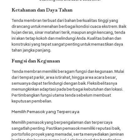
Ketahanan dan Daya Tahan
Tenda membran terbuat dari bahan berkualitas tinggi yang
dirancang untuk menahan berbagai kondisi cuaca ekstrem. Baik
hujan deras, sinar matahari terik, maupun angin kencang, tenda
ini akan tetap kokoh dan melindungi Anda. Kualitas bahan dan
konstruksi yang tepat sangat penting untuk memastikan daya
tahan jangka panjang.
Fungsi dan Kegunaan
Tenda membran memiliki beragam fungsi dan kegunaan. Mulai
dari tempat parkir, area istirahat, hingga area acara besar,
semuanya dapat terlindungi dengan baik. Fleksibelitasnya
memungkinkan adaptasi pada berbagai kebutuhan dan lokasi.
Pertimbangkan fungsi utama tenda sebelum membuat
keputusan pembelian.
Memilih Pemasok yang Terpercaya
Memilih pemasok yang berpengalaman dan terpercaya
sangatlah penting. Pastikan pemasok memiliki reputasi baik,
portofolio proyek yang memadai, serta menyediakan jaminan
kualitas dan layanan purna jual. Lakukan riset dan bandingkan